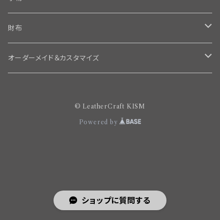
名刺入れ
財布
カメラ小物
ロング
オーダーメイド＆カスタマイズ
ミニチュア
ミドル
オーダー納品済みギャラリー
© LeatherCraft KISM
赤ちゃんの足形
ショート
赤ちゃんの足型
Powered by
ミニ
ショップに質問する