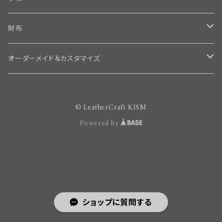
名刺入れ
財布
カメラ小物
ロング
オーダーメイド＆カスタマイズ
ミニチュア
ミドル
オーダー納品済みギャラリー
© LeatherCraft KISM
赤ちゃんの足形
ショート
赤ちゃんの足型
Powered by
ミニ
ショップに質問する