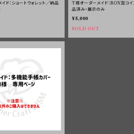
イド：ショートウォレット／納品
T様オーダーメイド：BOX型コ
み
品済み・展示のみ
¥5,000
SOLD OUT