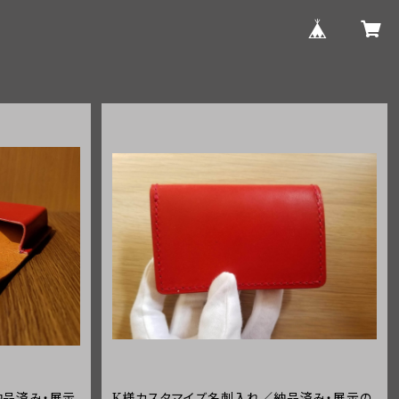
納品済み・展示
K様カスタマイズ名刺入れ／納品済み・展示の