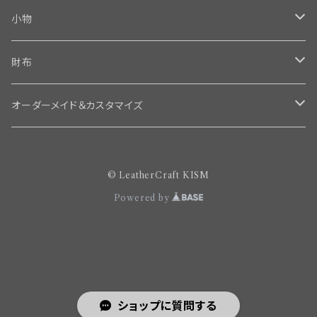
小物
名刺入れ
財布
カメラ小物
ロング
オーダーメイド＆カスタマイズ
ミニチュア
ミドル
オーダー納品済みギャラリー
© LeatherCraft KISM
赤ちゃんの足形
ショート
赤ちゃんの足型
Powered by
ミニ
ショップに質問する