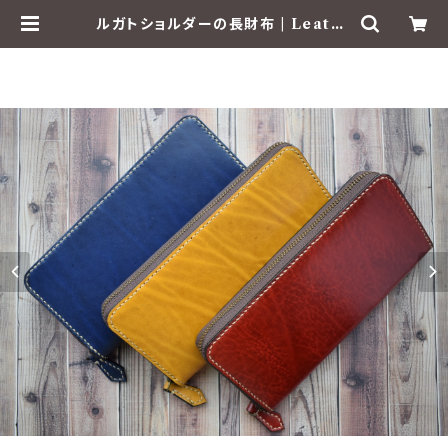
ルガトショルダーの長財布 | Leathe
rCraft KISM